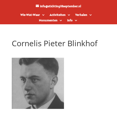
info@stichting18september.nl
Wie-Wat-Waar
Activiteiten
Verhalen
Monumenten
Info
Cornelis Pieter Blinkhof