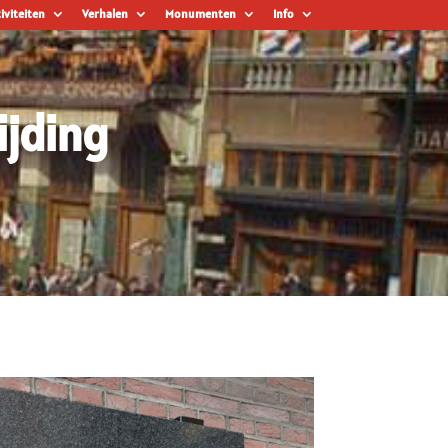
iviteiten
Verhalen
Monumenten
Info
ijding