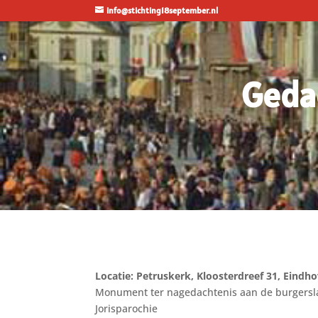
info@stichting18september.nl
Gedac
Locatie: Petruskerk, Kloosterdreef 31, Eindh
Monument ter nagedachtenis aan de burgersla
Jorisparochie