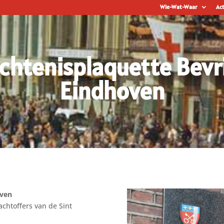
Wie-Wat-Waar
Act
htenisplaquette Bevr
Eindhoven
oven
chtoffers van de Sint