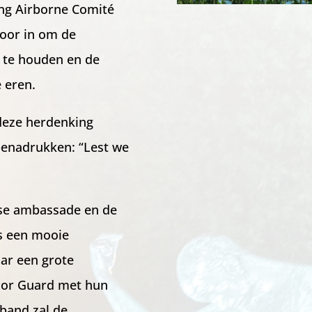
ng Airborne Comité
voor in om de
d te houden en de
e eren.
 deze herdenking
 benadrukken: “Lest we
se ambassade en de
is een mooie
aar een grote
lor Guard met hun
band zal de