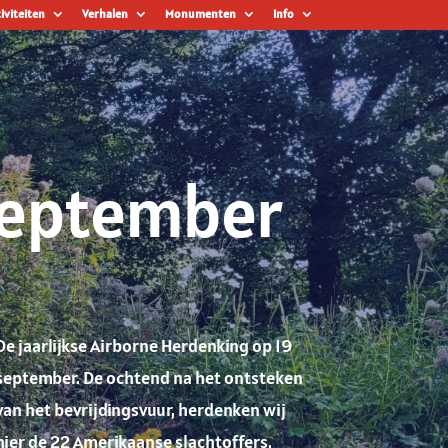
iviteiten
Verhalen
Monumenten
Info
september
De jaarlijkse Airborne Herdenking op 19
september. De ochtend na het ontsteken
van het bevrijdingsvuur, herdenken wij
hier de 22 Amerikaanse slachtoffers.