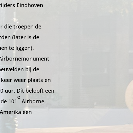
vrijders Eindhoven
r die troepen de
en (later is de
n te liggen).
et Airbornemonument
neuvelden bij de
 keer weer plaats en
0 uur. Dit belooft een
e
 de 101
Airborne
n Amerika een