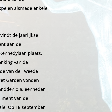
 spelen alsmede enkele
indt de jaarlijkse
ent aan de
 Kennedylaan plaats.
enking van de
inde van de Tweede
ket Garden vonden
 landden o.a. eenheden
giment van de
sie. Op 18 september