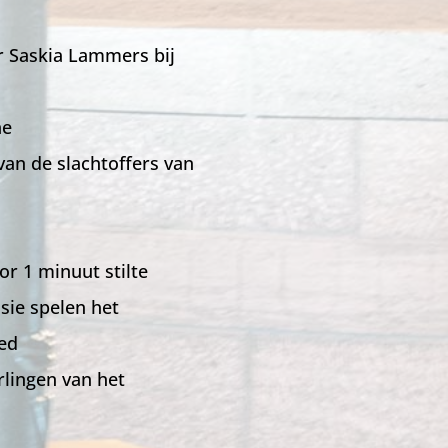
r Saskia Lammers bij
ne
an de slachtoffers van
or 1 minuut stilte
sie spelen het
ed
rlingen van het