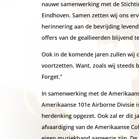
nauwe samenwerking met de Stichti
Eindhoven. Samen zetten wij ons er
herinnering aan de bevrijding leven
offers van de geallieerden blijvend t
Ook in de komende jaren zullen wij
voortzetten. Want, zoals wij steeds
Forget.”
In samenwerking met de Amerikaan
Amerikaanse 101e Airborne Divisie 
herdenking opgezet. Ook zal er dit j
afvaardiging van de Amerikaanse Co
eigen muziekband aanwezig zijn. De 