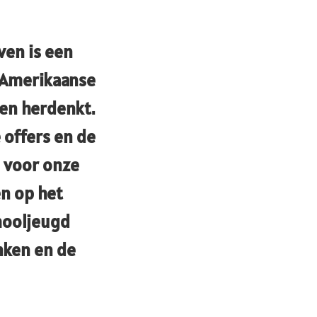
ven is een
e Amerikaanse
en herdenkt.
 offers en de
 voor onze
en op het
hooljeugd
nken en de