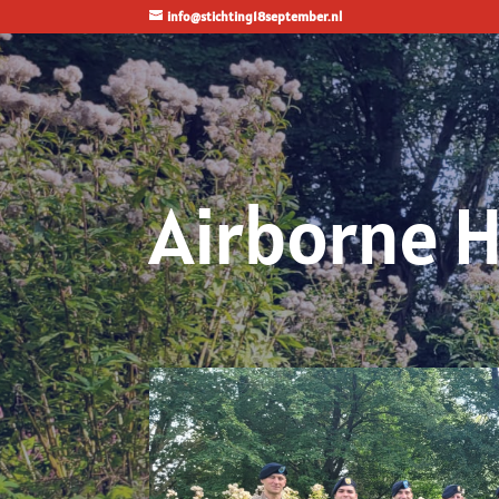
info@stichting18september.nl
Airborne 