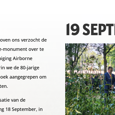
19 SEP
oven ons verzocht de
rne-monument over te
niging Airborne
rin we de 80-jarige
erzoek aangegrepen om
ten.
satie van de
ng 18 September, in