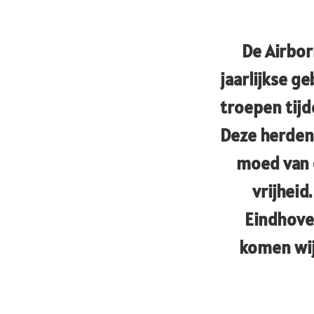
De Airbor
jaarlijkse g
troepen tij
Deze herdenk
moed van 
vrijheid
Eindhove
komen wij