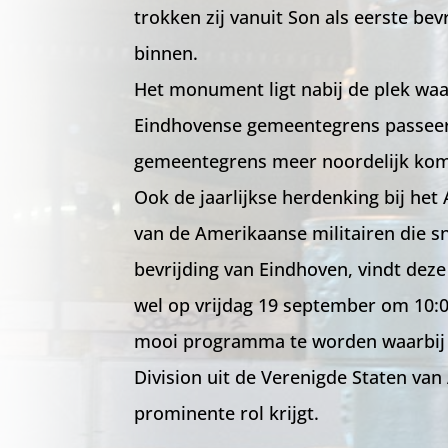
trokken zij vanuit Son als eerste be
binnen.
Het monument ligt nabij de plek waa
Eindhovense gemeentegrens passeerd
gemeentegrens meer noordelijk kome
Ook de jaarlijkse herdenking bij h
van de Amerikaanse militairen die s
bevrijding van Eindhoven, vindt deze
wel op vrijdag 19 september om 10:0
mooi programma te worden waarbij
Division uit de Verenigde Staten va
prominente rol krijgt.