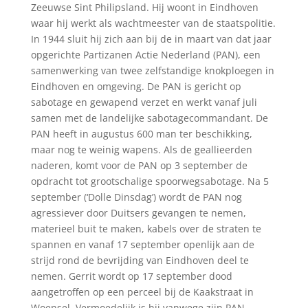
Zeeuwse Sint Philipsland. Hij woont in Eindhoven
waar hij werkt als wachtmeester van de staatspolitie.
In 1944 sluit hij zich aan bij de in maart van dat jaar
opgerichte Partizanen Actie Nederland (PAN), een
samenwerking van twee zelfstandige knokploegen in
Eindhoven en omgeving. De PAN is gericht op
sabotage en gewapend verzet en werkt vanaf juli
samen met de landelijke sabotagecommandant. De
PAN heeft in augustus 600 man ter beschikking,
maar nog te weinig wapens. Als de geallieerden
naderen, komt voor de PAN op 3 september de
opdracht tot grootschalige spoorwegsabotage. Na 5
september (‘Dolle Dinsdag’) wordt de PAN nog
agressiever door Duitsers gevangen te nemen,
materieel buit te maken, kabels over de straten te
spannen en vanaf 17 september openlijk aan de
strijd rond de bevrijding van Eindhoven deel te
nemen. Gerrit wordt op 17 september dood
aangetroffen op een perceel bij de Kaakstraat in
Woensel. Vermoedelijk is hij vanwege zijn PAN-