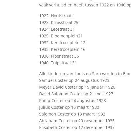
vaak verhuisd en heeft tussen 1922 en 1940 o
1922: Houtstraat 1
1923: Kruisstraat 25
1924: Leostraat 31
1925: Bloemenplein21
1932: Kerstroosplein 12
1933: Kerstroosplein 16
1936: Pioenstraat 36
1940: Tulpstraat 31
Alle kinderen van Louis en Sara worden in Ei
Samuël Coster op 24 augustus 1923
Meyer David Coster op 19 januari 1926
David Salomon Coster op 21 mei 1927
Philip Coster op 24 augustus 1928
Julius Coster op 16 maart 1930
Salomon Coster op 13 maart 1932
Abraham Coster op 20 november 1935
Elisabeth Coster op 12 december 1937