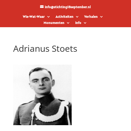
info@stichting18september.nl
Wie-Wat-Waar
Activiteiten
Verhalen
Monumenten
Info
Adrianus Stoets