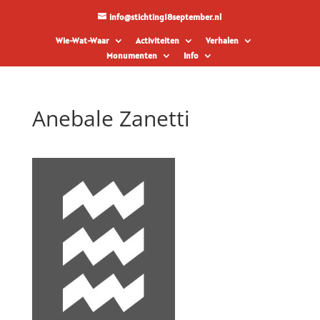
info@stichting18september.nl
Wie-Wat-Waar
Activiteiten
Verhalen
Monumenten
Info
Anebale Zanetti