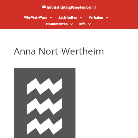
info@stichting18september.nl
Wie-Wat-Waar
Activiteiten
Verhalen
Monumenten
Info
Anna Nort-Wertheim