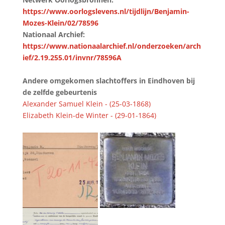
https://www.oorlogslevens.nl/tijdlijn/Benjamin-
Mozes-Klein/02/78596
Nationaal Archief:
https://www.nationaalarchief.nl/onderzoeken/arch
ief/2.19.255.01/invnr/78596A
Andere omgekomen slachtoffers in Eindhoven bij
de zelfde gebeurtenis
Alexander Samuel Klein - (25-03-1868)
Elizabeth Klein-de Winter - (29-01-1864)