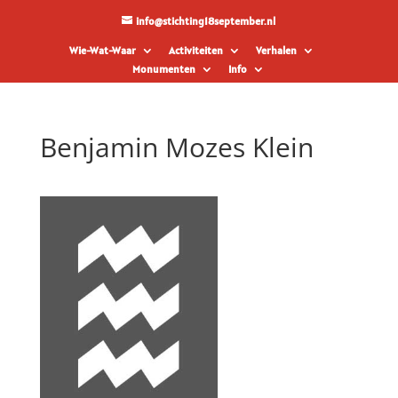
info@stichting18september.nl
Wie-Wat-Waar
Activiteiten
Verhalen
Monumenten
Info
Benjamin Mozes Klein