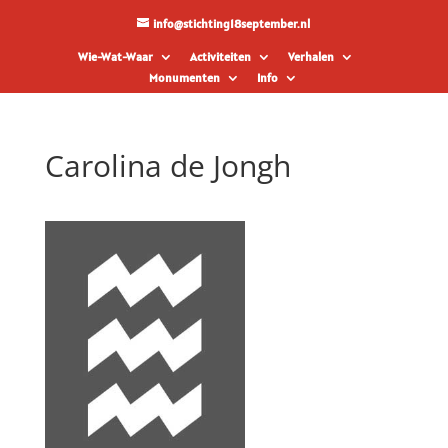
info@stichting18september.nl
Wie-Wat-Waar
Activiteiten
Verhalen
Monumenten
Info
Carolina de Jongh