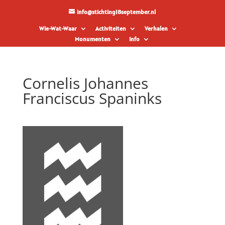
info@stichting18september.nl
Wie-Wat-Waar
Activiteiten
Verhalen
Monumenten
Info
Cornelis Johannes
Franciscus Spaninks