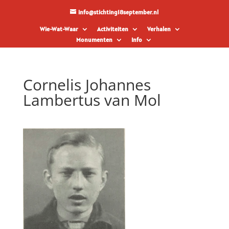
info@stichting18september.nl
Wie-Wat-Waar
Activiteiten
Verhalen
Monumenten
Info
Cornelis Johannes
Lambertus van Mol