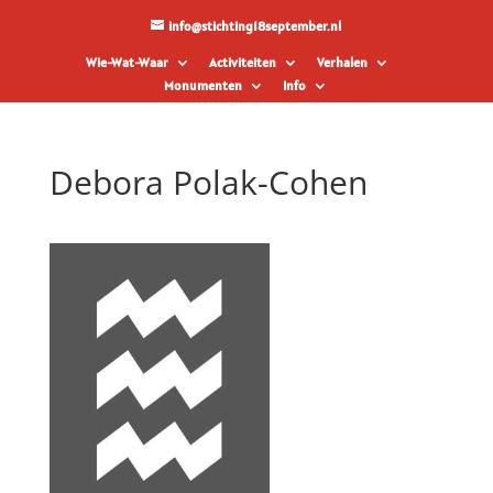
info@stichting18september.nl
Wie-Wat-Waar
Activiteiten
Verhalen
Monumenten
Info
Debora Polak-Cohen