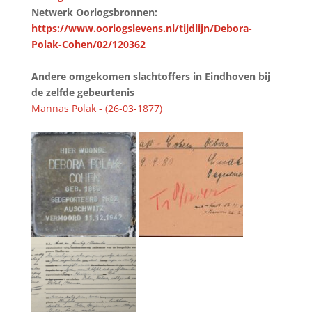
Netwerk Oorlogsbronnen:
https://www.oorlogslevens.nl/tijdlijn/Debora-
Polak-Cohen/02/120362
Andere omgekomen slachtoffers in Eindhoven bij
de zelfde gebeurtenis
Mannas Polak - (26-03-1877)