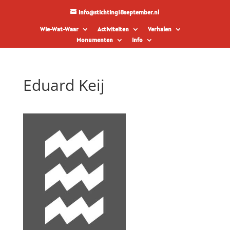
info@stichting18september.nl
Wie-Wat-Waar
Activiteiten
Verhalen
Monumenten
Info
Eduard Keij