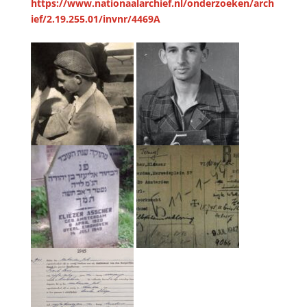
https://www.nationaalarchief.nl/onderzoeken/arch
ief/2.19.255.01/invnr/4469A