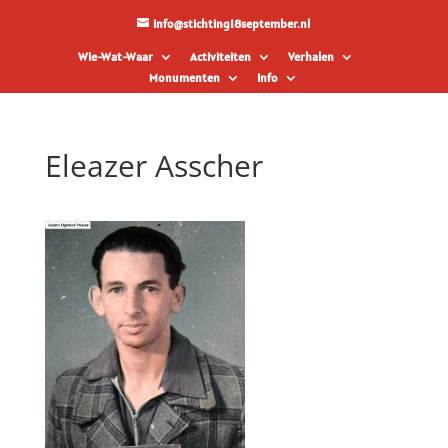
info@stichting18september.nl
Wie-Wat-Waar
Activiteiten
Verhalen
Monumenten
Info
Eleazer Asscher