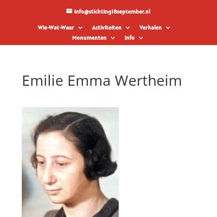
info@stichting18september.nl
Wie-Wat-Waar
Activiteiten
Verhalen
Monumenten
Info
Emilie Emma Wertheim