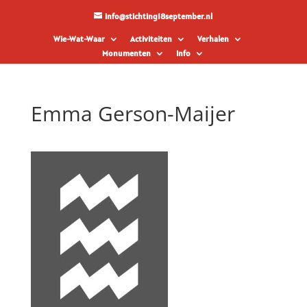
info@stichting18september.nl
Wie-Wat-Waar
Activiteiten
Verhalen
Monumenten
Info
Emma Gerson-Maijer