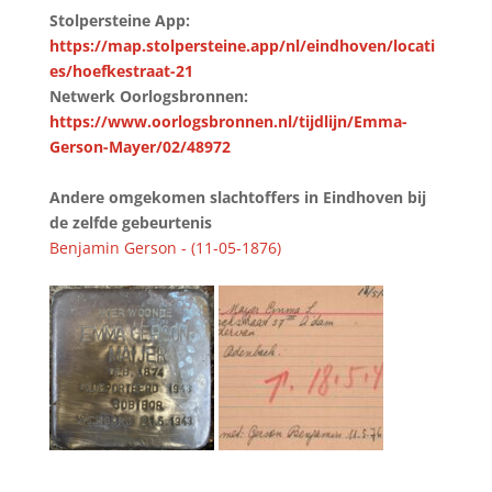
Stolpersteine App:
https://map.stolpersteine.app/nl/eindhoven/locati
es/hoefkestraat-21
Netwerk Oorlogsbronnen:
https://www.oorlogsbronnen.nl/tijdlijn/Emma-
Gerson-Mayer/02/48972
Andere omgekomen slachtoffers in Eindhoven bij
de zelfde gebeurtenis
Benjamin Gerson - (11-05-1876)