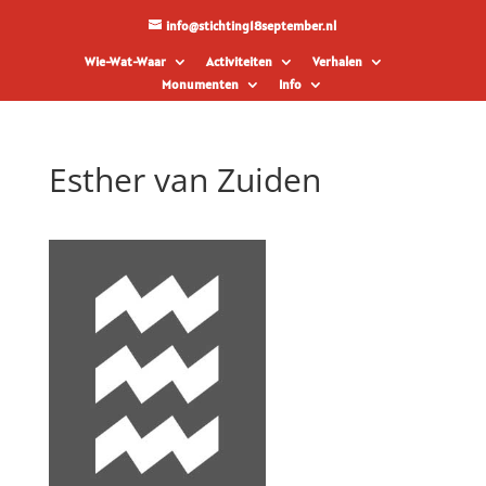
info@stichting18september.nl
Wie-Wat-Waar
Activiteiten
Verhalen
Monumenten
Info
Esther van Zuiden