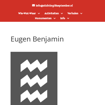
info@stichting18september.nl
Wie-Wat-Waar
Activiteiten
Verhalen
Monumenten
Info
Eugen Benjamin