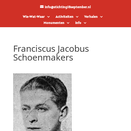
info@stichting18september.nl
Wie-Wat-Waar
Activiteiten
Verhalen
Monumenten
Info
Franciscus Jacobus
Schoenmakers