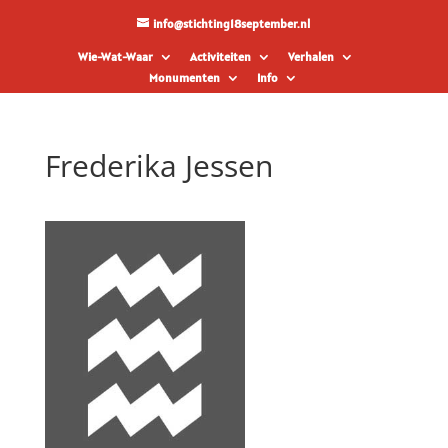
info@stichting18september.nl
Wie-Wat-Waar
Activiteiten
Verhalen
Monumenten
Info
Frederika Jessen