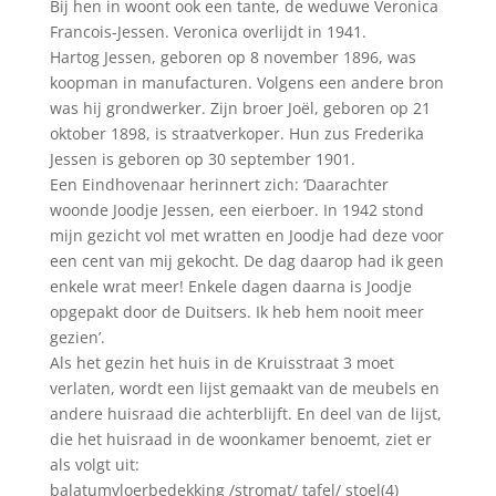
Bij hen in woont ook een tante, de weduwe Veronica
Francois-Jessen. Veronica overlijdt in 1941.
Hartog Jessen, geboren op 8 november 1896, was
koopman in manufacturen. Volgens een andere bron
was hij grondwerker. Zijn broer Joël, geboren op 21
oktober 1898, is straatverkoper. Hun zus Frederika
Jessen is geboren op 30 september 1901.
Een Eindhovenaar herinnert zich: ‘Daarachter
woonde Joodje Jessen, een eierboer. In 1942 stond
mijn gezicht vol met wratten en Joodje had deze voor
een cent van mij gekocht. De dag daarop had ik geen
enkele wrat meer! Enkele dagen daarna is Joodje
opgepakt door de Duitsers. Ik heb hem nooit meer
gezien’.
Als het gezin het huis in de Kruisstraat 3 moet
verlaten, wordt een lijst gemaakt van de meubels en
andere huisraad die achterblijft. En deel van de lijst,
die het huisraad in de woonkamer benoemt, ziet er
als volgt uit:
balatumvloerbedekking /stromat/ tafel/ stoel(4)