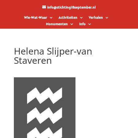
info@stichting18september.nl
Wie-Wat-Waar
Activiteiten
Verhalen
Monumenten
Info
Helena Slijper-van
Staveren