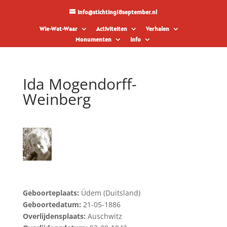
info@stichting18september.nl
Wie-Wat-Waar
Activiteiten
Verhalen
Monumenten
Info
Ida Mogendorff-
Weinberg
Geboorteplaats:
Üdem (Duitsland)
Geboortedatum:
21-05-1886
Overlijdensplaats:
Auschwitz