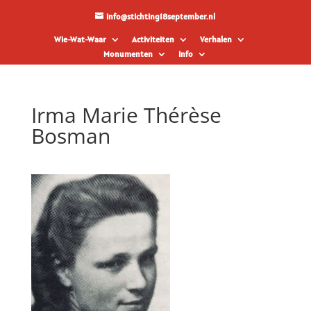
info@stichting18september.nl
Wie-Wat-Waar
Activiteiten
Verhalen
Monumenten
Info
Irma Marie Thérèse
Bosman