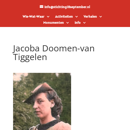
info@stichting18september.nl
Wie-Wat-Waar
Activiteiten
Verhalen
Monumenten
Info
Jacoba Doomen-van
Tiggelen