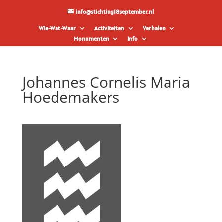
info@stichting18september.nl
Wie-Wat-Waar
Activiteiten
Verhalen
Monumenten
Info
Johannes Cornelis Maria
Hoedemakers