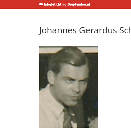
info@stichting18september.nl
Johannes Gerardus Sc