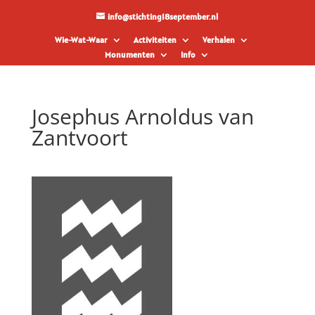
info@stichting18september.nl
Wie-Wat-Waar
Activiteiten
Verhalen
Monumenten
Info
Josephus Arnoldus van
Zantvoort