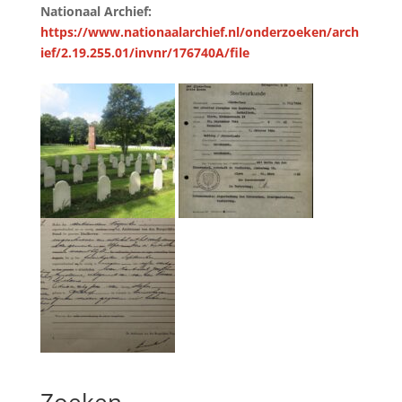
Nationaal Archief:
https://www.nationaalarchief.nl/onderzoeken/arch
ief/2.19.255.01/invnr/176740A/file
Zoeken