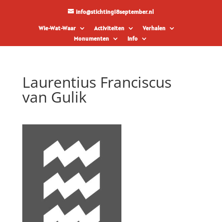
info@stichting18september.nl
Wie-Wat-Waar
Activiteiten
Verhalen
Monumenten
Info
Laurentius Franciscus
van Gulik