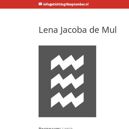
info@stichting18september.nl
Lena Jacoba de Mul
Roepnaam:
Lenie