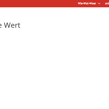
Wie-Wat-Waar
Act
e Wert