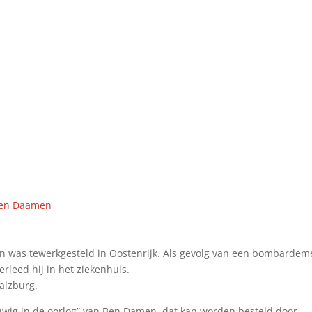
 Ben Daamen
en was tewerkgesteld in Oostenrijk. Als gevolg van een bombardem
rleed hij in het ziekenhuis.
alzburg.
euwig in de oorlog” van Ben Damen, dat kan worden besteld door