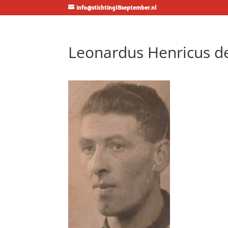
info@stichting18september.nl
Leonardus Henricus d