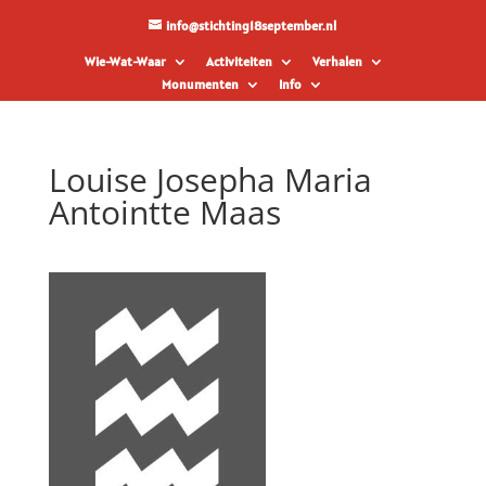
info@stichting18september.nl
Wie-Wat-Waar
Activiteiten
Verhalen
Monumenten
Info
Louise Josepha Maria
Antointte Maas