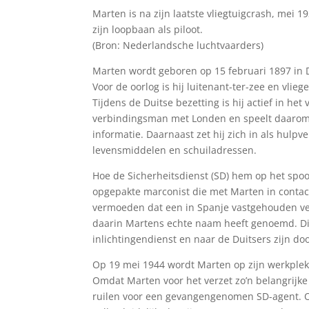
Marten is na zijn laatste vliegtuigcrash, mei 
zijn loopbaan als piloot.
(Bron: Nederlandsche luchtvaarders)
Marten wordt geboren op 15 februari 1897 in 
Voor de oorlog is hij luitenant-ter-zee en vliege
Tijdens de Duitse bezetting is hij actief in het
verbindingsman met Londen en speelt daarom v
informatie. Daarnaast zet hij zich in als hulp
levensmiddelen en schuiladressen.
Hoe de Sicherheitsdienst (SD) hem op het spoor
opgepakte marconist die met Marten in contact
vermoeden dat een in Spanje vastgehouden ver
daarin Martens echte naam heeft genoemd. Die
inlichtingendienst en naar de Duitsers zijn do
Op 19 mei 1944 wordt Marten op zijn werkplek
Omdat Marten voor het verzet zo’n belangrijk
ruilen voor een gevangengenomen SD-agent. Oo