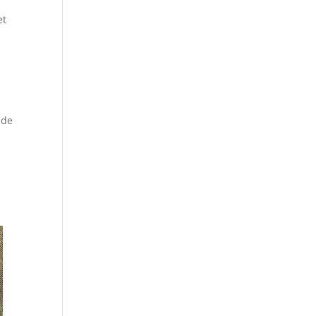
et
 de