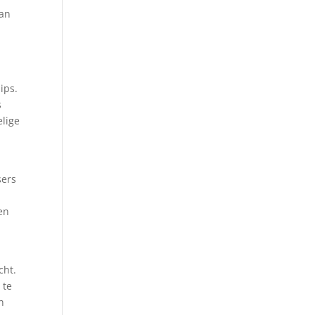
aan
ips.
s
lige
sers
en
cht.
 te
n