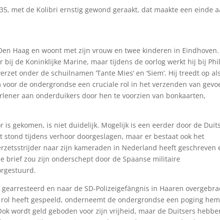
1935, met de Kolibri ernstig gewond geraakt, dat maakte een einde 
Den Haag en woont met zijn vrouw en twee kinderen in Eindhoven.
r bij de Koninklijke Marine, maar tijdens de oorlog werkt hij bij Phil
 verzet onder de schuilnamen ‘Tante Mies’ en ‘Siem’. Hij treedt op al
oor de ondergrondse een cruciale rol in het verzenden van gevoe
verlener aan onderduikers door hen te voorzien van bonkaarten,
 is gekomen, is niet duidelijk. Mogelijk is een eerder door de Duit
 stond tijdens verhoor doorgeslagen, maar er bestaat ook het
zetsstrijder naar zijn kameraden in Nederland heeft geschreven 
 brief zou zijn onderschept door de Spaanse militaire
orgestuurd.
 gearresteerd en naar de SD-Polizeigefängnis in Haaren overgebra
e rol heeft gespeeld, onderneemt de ondergrondse een poging hem
k wordt geld geboden voor zijn vrijheid, maar de Duitsers hebbe