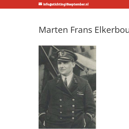
info@stichting18september.nl
Marten Frans Elkerbo