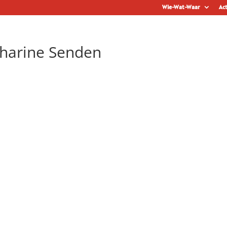
Wie-Wat-Waar
Act
tharine Senden