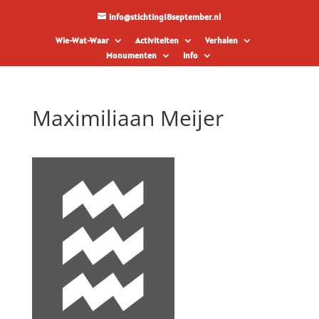
info@stichting18september.nl
Wie-Wat-Waar
Activiteiten
Verhalen
Monumenten
Info
Maximiliaan Meijer