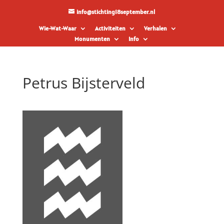
info@stichting18september.nl
Wie-Wat-Waar
Activiteiten
Verhalen
Monumenten
Info
Petrus Bijsterveld