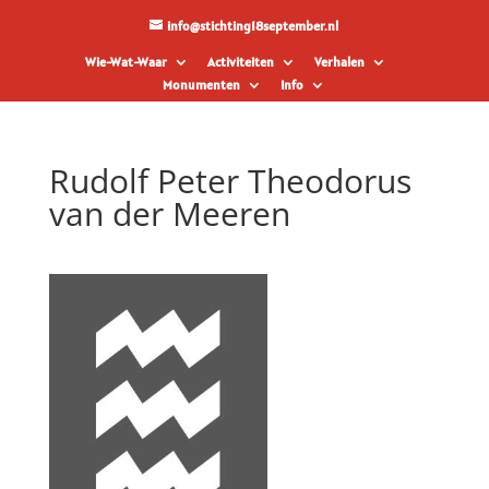
info@stichting18september.nl
Wie-Wat-Waar
Activiteiten
Verhalen
Monumenten
Info
Rudolf Peter Theodorus
van der Meeren