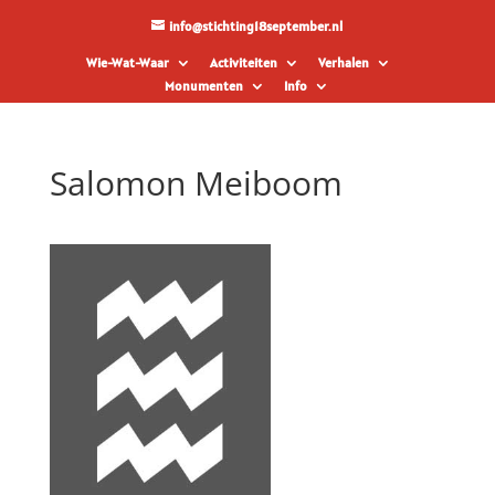
info@stichting18september.nl
Wie-Wat-Waar
Activiteiten
Verhalen
Monumenten
Info
Salomon Meiboom