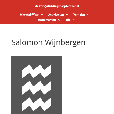
info@stichting18september.nl
Wie-Wat-Waar
Activiteiten
Verhalen
Monumenten
Info
Salomon Wijnbergen