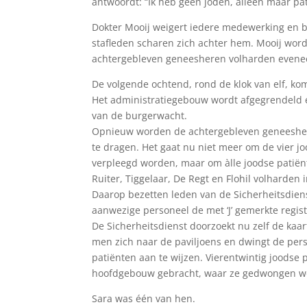
antwoordt: “Ik heb geen joden, alleen maar pat
Dokter Mooij weigert iedere medewerking en 
stafleden scharen zich achter hem. Mooij word
achtergebleven geneesheren volharden evenee
De volgende ochtend, rond de klok van elf, ko
Het administratiegebouw wordt afgegrendeld e
van de burgerwacht.
Opnieuw worden de achtergebleven geneesher
te dragen. Het gaat nu niet meer om de vier 
verpleegd worden, maar om àlle joodse patiën
Ruiter, Tiggelaar, De Regt en Flohil volharden
Daarop bezetten leden van de Sicherheitsdiens
aanwezige personeel de met ‘J’ gemerkte regi
De Sicherheitsdienst doorzoekt nu zelf de kaar
men zich naar de paviljoens en dwingt de pers
patiënten aan te wijzen. Vierentwintig joodse
hoofdgebouw gebracht, waar ze gedwongen wo
Sara was één van hen.