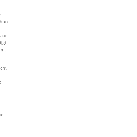
e
 hun
jaar
ijgt
am.
ch’,
p
t
uel