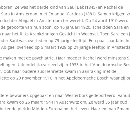
boren. Ze was het derde kind van Saul Bak (1845) en Rachel de
e Sara in Amsterdam met Emanuel Cardozo (1881). Samen krijgen z
dochter Abigaël in Amsterdam ter wereld. Op 24 april 1910 werd
 de geboorte van hun zoon, op 16 januari 1920, scheidden Sara en
naar het Rijks Krankzinnigen Gesticht in Woensel. Toen Sara een 
der Saul was overleden op 79-jarige leeftijd. Een paar jaar later kr
 Abigael overleed op 5 maart 1928 op 21-jarige leeftijd in Amsterd
l te maken met de psychiatrie. Haar moeder Rachel werd minstens 9
lingen. Uiteindelijk overleed zij in 1933 in het ‘Apeldoornsche Bos
t”. Ook haar oudere zus Henriëtte kwam in aanraking met de
iëtte op 29 november 1916 in het ‘Apeldoornsche Bosch’ waar zij o
dere bewoners opgepakt en naar Westerbork gedeporteerd. Vanui
Sara kwam op 26 maart 1944 in Auschwitz om. Ze werd 55 jaar oud.
nbekende plek in Midden-Europa om het leven. Haar ex-man Eman