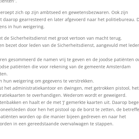
iënten”.
beroept zich op zijn ambtseed en gewetensbezwaren. Ook zijn
t daarop gearresteerd en later afgevoerd naar het politiebureau. 
ns in hun weigering.
mt de Sicherheitsdienst met groot vertoon van macht terug.
n bezet door leden van de Sicherheitsdienst, aangevuld met lede
en gesommeerd de namen vrij te geven en de joodse patiënten o
joodse patiënten die voor rekening van de gemeente Amsterdam
ten.
 in hun weigering om gegevens te verstrekken.
t het administratiekantoor en dwingen, met getrokken pistool, het
stratiekaarten te overhandigen. Wederom wordt er geweigerd.
tenbakken en haalt er de met ‘J’ gemerkte kaarten uit. Daarop bege
oneelsleden door hen het pistool op de borst te zetten, de betreff
 patiënten worden op die manier bijeen gedreven en naar het
rden in een gereedstaande overvalwagen te stappen.