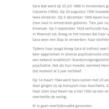
Sara Bak werd op 25 juli 1888 in Amsterdam ge
Casseres (1856). Op 29 augustus 1906 trouwd
twee kinderen. Op 5 december 1906 kwam hun 
zoon Saul in Amsterdam geboren. Tien jaar na
Emanuel. Op 3 september 1924 verhuisde Sara 
in Woensel zat, kreeg ze het nieuws dat haar va
Sara weer een klap te verwerken: haar dochter
Tijdens haar jeugd kreeg Sara al indirect vee
keer opgenomen in diverse psychiatrische instel
een bekend Israëlitisch “krankzinnigengestich
psychiatrie. Net als hun moeder overleed Henr
dat moment al 5 jaar verbleef.
Op 14 maart 1944 werd Sara samen met 23 an
daar gingen zij op transport naar Auschwitz. 
Haar zoon Saul kwam op 4 mei 1945 op een o
overleefde de oorlog.
Er is geen overlijdensakte gevonden.