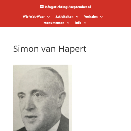
info@stichting18september.nl
Wie-Wat-Waar
Activiteiten
Verhalen
Monumenten
Info
Simon van Hapert