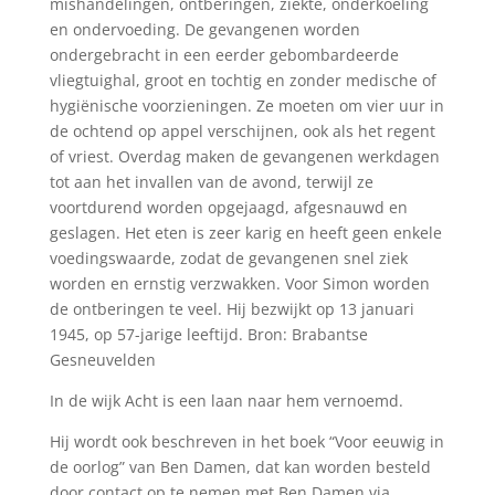
mishandelingen, ontberingen, ziekte, onderkoeling
en ondervoeding. De gevangenen worden
ondergebracht in een eerder gebombardeerde
vliegtuighal, groot en tochtig en zonder medische of
hygiënische voorzieningen. Ze moeten om vier uur in
de ochtend op appel verschijnen, ook als het regent
of vriest. Overdag maken de gevangenen werkdagen
tot aan het invallen van de avond, terwijl ze
voortdurend worden opgejaagd, afgesnauwd en
geslagen. Het eten is zeer karig en heeft geen enkele
voedingswaarde, zodat de gevangenen snel ziek
worden en ernstig verzwakken. Voor Simon worden
de ontberingen te veel. Hij bezwijkt op 13 januari
1945, op 57-jarige leeftijd. Bron: Brabantse
Gesneuvelden
In de wijk Acht is een laan naar hem vernoemd.
Hij wordt ook beschreven in het boek “Voor eeuwig in
de oorlog” van Ben Damen, dat kan worden besteld
door contact op te nemen met Ben Damen via