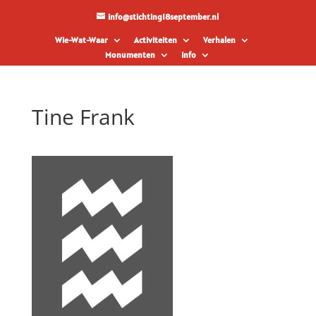
info@stichting18september.nl
Wie-Wat-Waar
Activiteiten
Verhalen
Monumenten
Info
Tine Frank