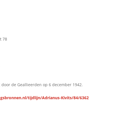
t 78
k
door de Geallieerden op 6 december 1942.
sbronnen.nl/tijdlijn/Adrianus-Kivits/84/6362