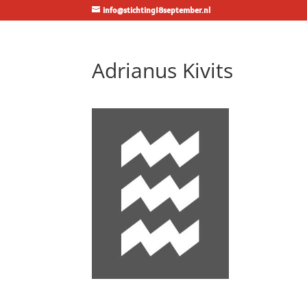
info@stichting18september.nl
Adrianus Kivits