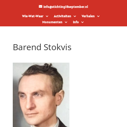
info@stichting18september.nl
Wie-Wat-Waar
Activiteiten
Verhalen
Monumenten
Info
Barend Stokvis