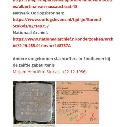
es/albertina-van-nassaustraat-18
Netwerk Oorlogsbronnen:
https://www.oorlogslevens.nl/tijdlijn/Barend-
Stokvis/02/148757
Nationaal Archief:
https://www.nationaalarchief.nl/onderzoeken/arch
ief/2.19.255.01/invnr/148757A
Andere omgekomen slachtoffers in Eindhoven bij
de zelfde gebeurtenis
Mirjam Henriëtte Stokvis - (22-12-1936)