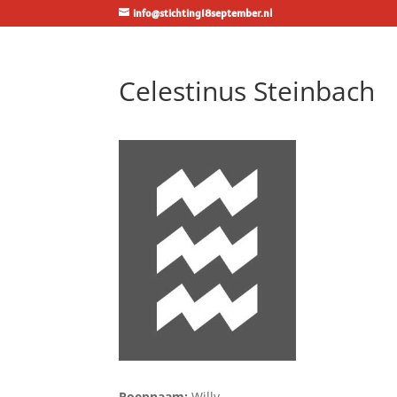
info@stichting18september.nl
Celestinus Steinbach
Roepnaam:
Willy