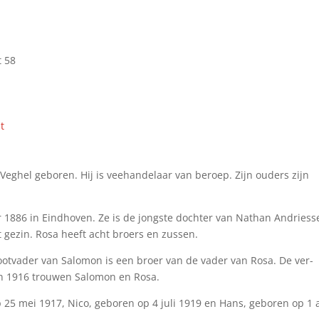
t 58
t
eghel geboren. Hij is veehandelaar van beroep. Zijn ouders zijn
1886 in Eindhoven. Ze is de jongste dochter van Nathan Andriess
 gezin. Rosa heeft acht broers en zussen.
rootvader van Salomon is een broer van de vader van Rosa. De ver­
 In 1916 trouwen Salomon en Rosa.
p 25 mei 1917, Nico, geboren op 4 juli 1919 en Hans, geboren op 1 a