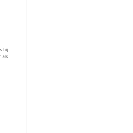
s hij
 als