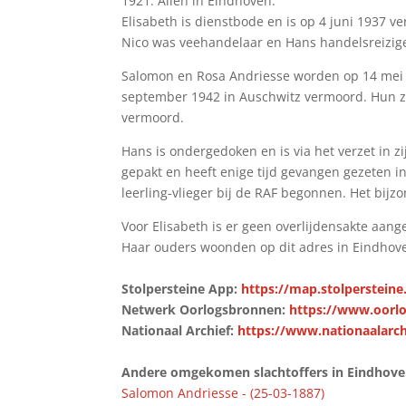
1921. Allen in Eindhoven.
Elisabeth is dienstbode en is op 4 juni 1937 
Nico was veehandelaar en Hans handelsreizig
Salomon en Rosa Andriesse worden op 14 mei 
september 1942 in Auschwitz vermoord. Hun 
vermoord.
Hans is ondergedoken en is via het verzet in zij
gepakt en heeft enige tijd gevangen gezeten i
leerling-vlieger bij de RAF begonnen. Het bijz
Voor Elisabeth is er geen overlijdensakte aan
Haar ouders woonden op dit adres in Eindhov
Stolpersteine App:
https://map.stolpersteine
Netwerk Oorlogsbronnen:
https://www.oorlog
Nationaal Archief:
https://www.nationaalarch
Andere omgekomen slachtoffers in Eindhoven 
Salomon Andriesse - (25-03-1887)