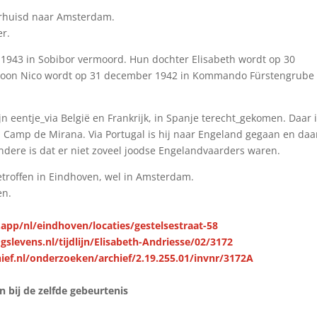
verhuisd naar Amsterdam.
er.
1943 in Sobibor vermoord. Hun dochter Elisabeth wordt op 30
zoon Nico wordt op 31 december 1942 in Kommando Für­stengrube
n een­tje_via België en Frankrijk, in Spanje terecht_gekomen. Daar i
n Camp de Mirana. Via Portugal is hij naar Engeland gegaan en daar
ondere is dat er niet zoveel joodse Engelandvaarders waren.
getroffen in Eindhoven, wel in Amsterdam.
en.
.app/nl/eindhoven/locaties/gestelsestraat-58
slevens.nl/tijdlijn/Elisabeth-Andriesse/02/3172
ief.nl/onderzoeken/archief/2.19.255.01/invnr/3172A
bij de zelfde gebeurtenis