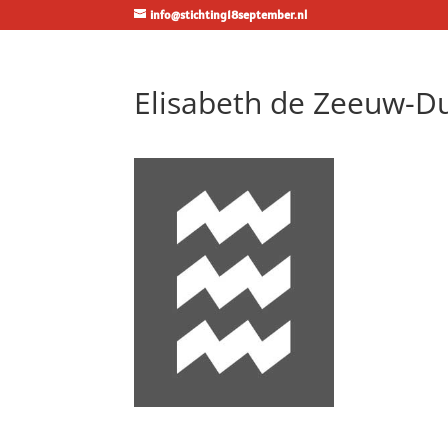
info@stichting18september.nl
Elisabeth de Zeeuw-D