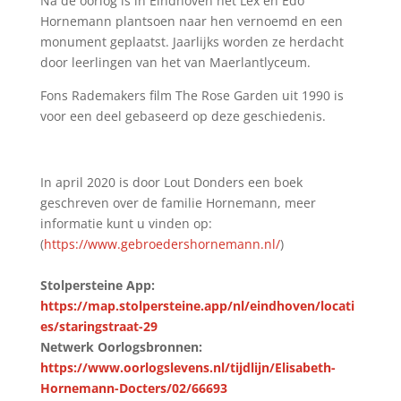
Na de oorlog is in Eindhoven het Lex en Edo
Hornemann plantsoen naar hen vernoemd en een
monument geplaatst. Jaarlijks worden ze herdacht
door leerlingen van het van Maerlantlyceum.
Fons Rademakers film The Rose Garden uit 1990 is
voor een deel gebaseerd op deze geschiedenis.
In april 2020 is door Lout Donders een boek
geschreven over de familie Hornemann, meer
informatie kunt u vinden op:
(
https://www.gebroedershornemann.nl/
)
Stolpersteine App:
https://map.stolpersteine.app/nl/eindhoven/locati
es/staringstraat-29
Netwerk Oorlogsbronnen:
https://www.oorlogslevens.nl/tijdlijn/Elisabeth-
Hornemann-Docters/02/66693