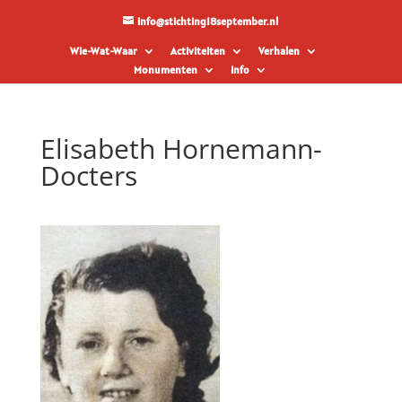
info@stichting18september.nl
Wie-Wat-Waar
Activiteiten
Verhalen
Monumenten
Info
Elisabeth Hornemann-
Docters