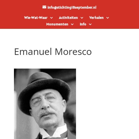
info@stichting18september.nl
Wie-Wat-Waar
Activiteiten
Verhalen
Monumenten
Info
Emanuel Moresco