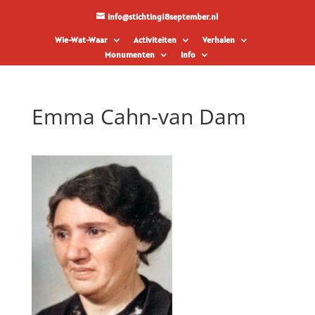
info@stichting18september.nl
Wie-Wat-Waar
Activiteiten
Verhalen
Monumenten
Info
Emma Cahn-van Dam